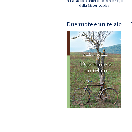
In Paradiso canteremo perchè figli
della Misericordia
Due ruote e un telaio