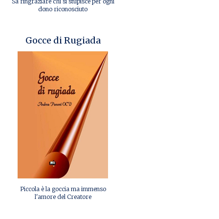
Sa ringraziare chi si stupisce per ogni
dono riconosciuto
Gocce di Rugiada
Piccola è la goccia ma immenso
l'amore del Creatore