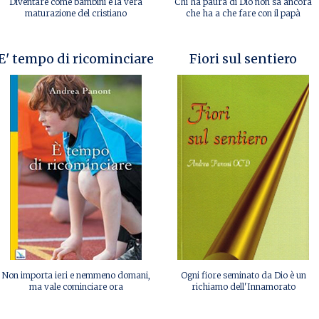
Diventare come bambini è la vera
Chi ha paura di Dio non sa ancora
maturazione del cristiano
che ha a che fare con il papà
E' tempo di ricominciare
Fiori sul sentiero
Non importa ieri e nemmeno domani,
Ogni fiore seminato da Dio è un
ma vale cominciare ora
richiamo dell'Innamorato